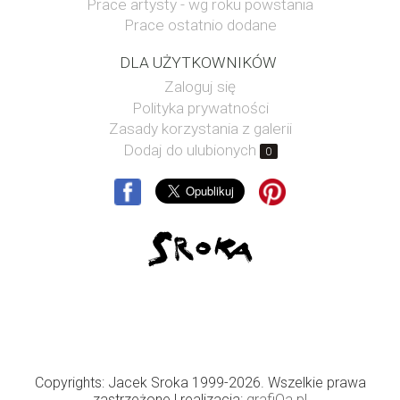
Prace artysty - wg roku powstania
Prace ostatnio dodane
DLA UŻYTKOWNIKÓW
Zaloguj się
Polityka prywatności
Zasady korzystania z galerii
Dodaj do ulubionych
0
Copyrights: Jacek Sroka 1999-2026. Wszelkie prawa
zastrzeżone
| realizacja:
grafiQa.pl