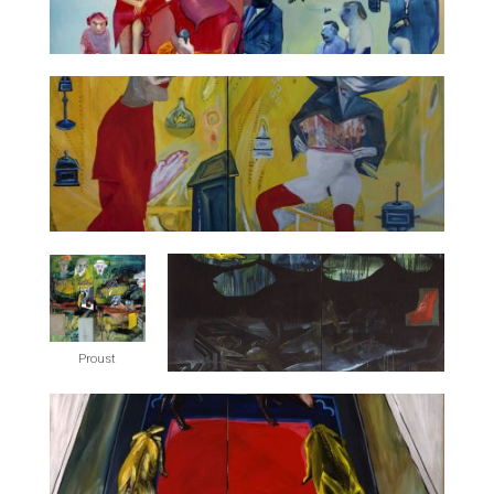
Portret rodzinny z aparaturą pomiarową
Bez tytułu ( pierwszy)
Proust
Śmierć w wodzie (2)