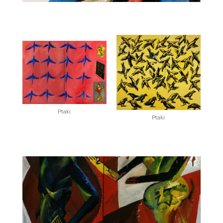
N. ` . Ch. ` . W. ` . S. ` . Św. ` .*2010
Ptaki
Ptaki