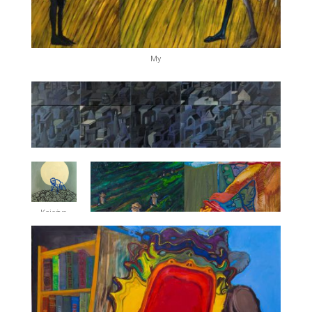
My
Księżyc
Cmentarz masoński (ruchomy)
Porządek uniwersalny / Meridian