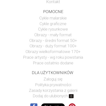
Kontakt
POMOCNE
Cykle malarskie
Cykle graficzne
Cykle rysunkowe
Obrazy - mały format
Obrazy - średni format 50+
Obrazy - duży format 100+
Obrazy wielkoformatowe 170+
Prace artysty - wg roku powstania
Prace ostatnio dodane
DLA UŻYTKOWNIKÓW
Zaloguj się
Polityka prywatności
Zasady korzystania z galerii
Dodaj do ulubionych
0