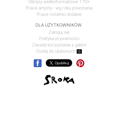
Obrazy wielkoformatowe 170+
Prace artysty - wg roku powstania
Prace ostatnio dodane
DLA UŻYTKOWNIKÓW
Zaloguj się
Polityka prywatności
Zasady korzystania z galerii
Dodaj do ulubionych
0