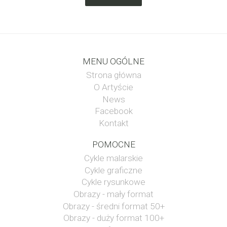
MENU OGÓLNE
Strona główna
O Artyście
News
Facebook
Kontakt
POMOCNE
Cykle malarskie
Cykle graficzne
Cykle rysunkowe
Obrazy - mały format
Obrazy - średni format 50+
Obrazy - duży format 100+