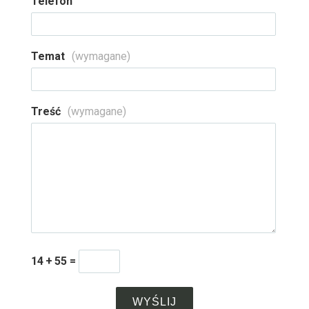
Telefon
Temat
(wymagane)
Treść
(wymagane)
14
+
55
=