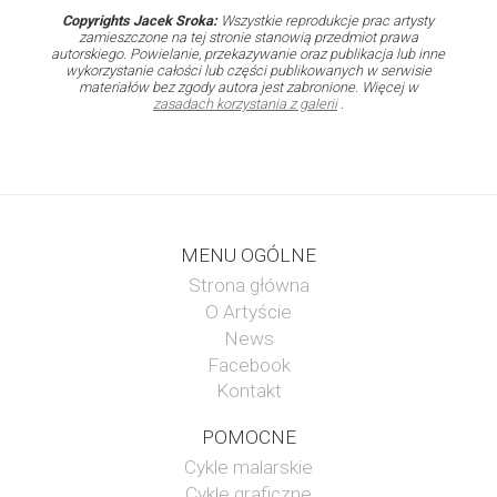
Copyrights Jacek Sroka:
Wszystkie reprodukcje prac artysty
zamieszczone na tej stronie stanowią przedmiot prawa
autorskiego. Powielanie, przekazywanie oraz publikacja lub inne
wykorzystanie całości lub części publikowanych w serwisie
materiałów bez zgody autora jest zabronione. Więcej w
zasadach korzystania z galerii
.
MENU OGÓLNE
Strona główna
O Artyście
News
Facebook
Kontakt
POMOCNE
Cykle malarskie
Cykle graficzne