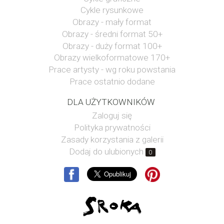
Cykle rysunkowe
Obrazy - mały format
Obrazy - średni format 50+
Obrazy - duży format 100+
Obrazy wielkoformatowe 170+
Prace artysty - wg roku powstania
Prace ostatnio dodane
DLA UŻYTKOWNIKÓW
Zaloguj się
Polityka prywatności
Zasady korzystania z galerii
Dodaj do ulubionych
0