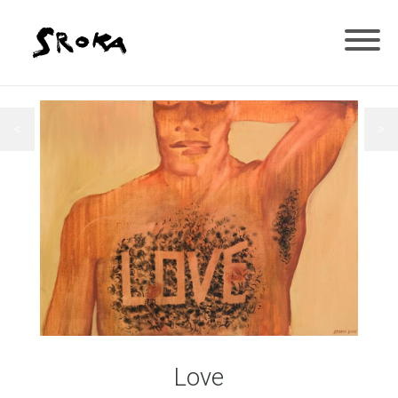
<
>
Love