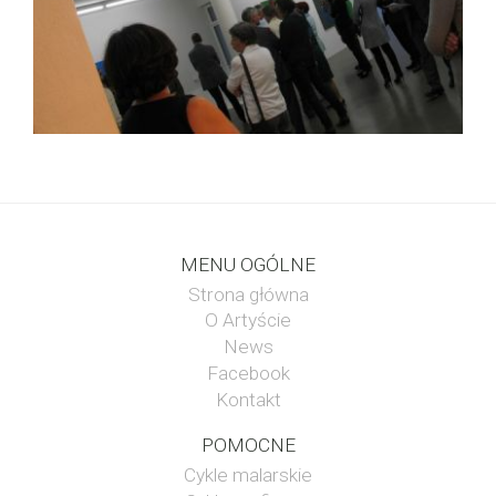
MENU OGÓLNE
Strona główna
O Artyście
News
Facebook
Kontakt
POMOCNE
Cykle malarskie