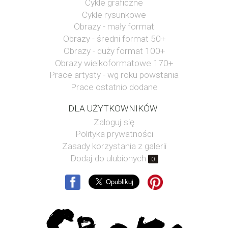
Cykle graficzne
Cykle rysunkowe
Obrazy - mały format
Obrazy - średni format 50+
Obrazy - duży format 100+
Obrazy wielkoformatowe 170+
Prace artysty - wg roku powstania
Prace ostatnio dodane
DLA UŻYTKOWNIKÓW
Zaloguj się
Polityka prywatności
Zasady korzystania z galerii
Dodaj do ulubionych
0