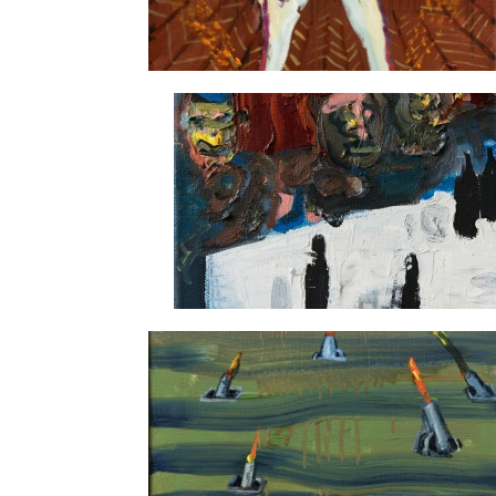
Honky Tonk
Przy stole de Staela