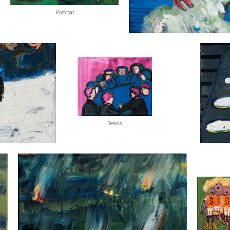
Kombat
Okrutny mit
Seans