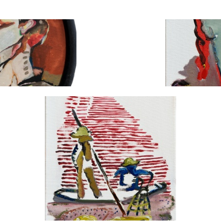
eralissimus
Poławiacze k