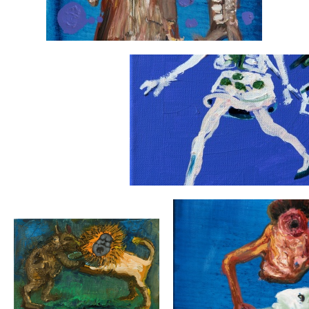
Błoto, słota i kałuże, matka stawia kroki duże
Historia parysko - złodziejska