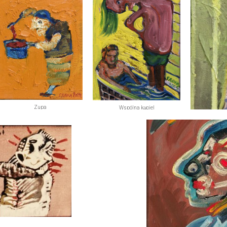
Zupa
Wspólna kąpiel