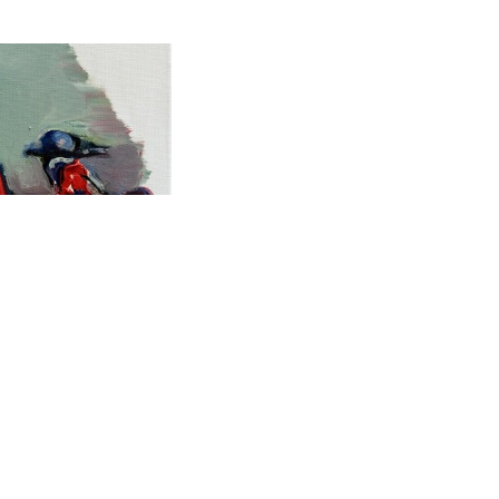
rewetek z Nantongu (3)