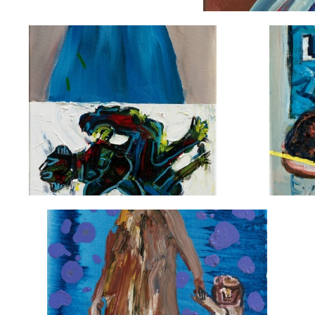
M
Błękitna góra