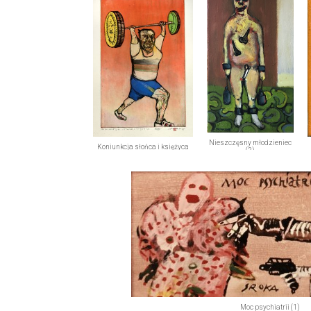
Nieszczęsny młodzieniec
Koniunkcja słońca i księżyca
(2)
Moc psychiatrii (1)