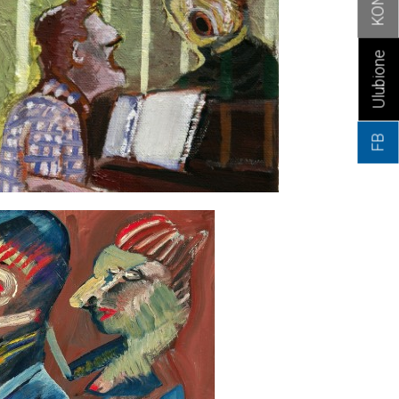
Ulubione
FB
Lekcja muzyki