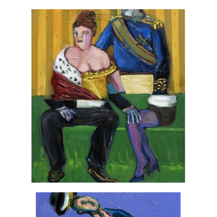
Poławiacze krewetek z Nantongu (1)
Próby moralizatorskie (1)