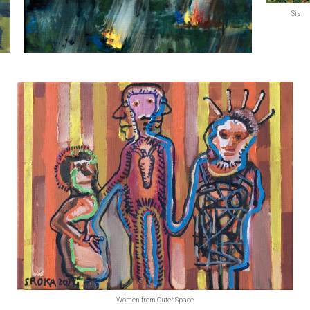
Sis
Bez słów (2)
Women from Outer Space