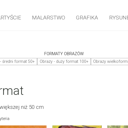
ARTYŚCIE
MALARSTWO
GRAFIKA
RYSUN
FORMATY OBRAZÓW
- średni format 50+
Obrazy - duży format 100+
Obrazy wielkofor
ormat
 większej niż 50 cm
yteria