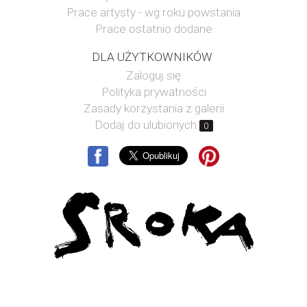
Prace artysty - wg roku powstania
Prace ostatnio dodane
DLA UŻYTKOWNIKÓW
Zaloguj się
Polityka prywatności
Zasady korzystania z galerii
Dodaj do ulubionych
0