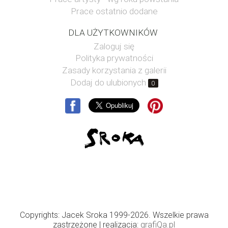
Prace ostatnio dodane
DLA UŻYTKOWNIKÓW
Zaloguj się
Polityka prywatności
Zasady korzystania z galerii
Dodaj do ulubionych
0
Copyrights: Jacek Sroka 1999-2026. Wszelkie prawa
zastrzeżone
| realizacja:
grafiQa.pl