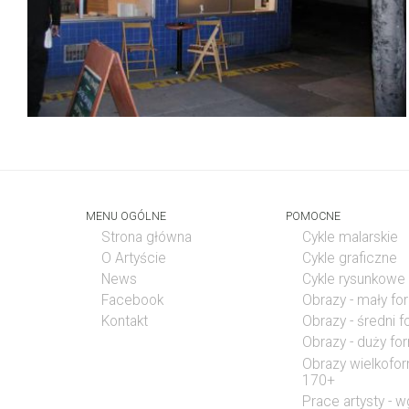
MENU OGÓLNE
POMOCNE
Strona główna
Cykle malarskie
O Artyście
Cykle graficzne
News
Cykle rysunkowe
Facebook
Obrazy - mały fo
Kontakt
Obrazy - średni 
Obrazy - duży fo
Obrazy wielkofo
170+
Prace artysty - w