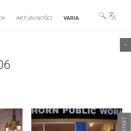
Wyszukiwarka
EK
AKTUALNOŚCI
VARIA
& Language
>
06
KONTAKT