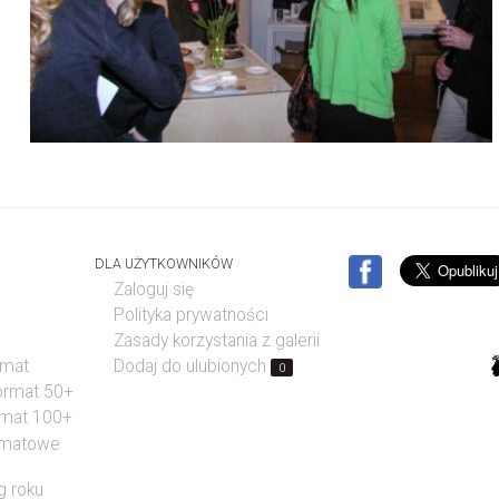
DLA UŻYTKOWNIKÓW
Zaloguj się
Polityka prywatności
Zasady korzystania z galerii
rmat
Dodaj do ulubionych
0
format 50+
rmat 100+
rmatowe
g roku