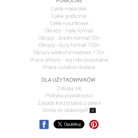
POMOCNE
Cykle malarskie
Cykle graficzne
Cykle rysunkowe
Obrazy - mały format
Obrazy - średni format 50+
Obrazy - duży format 100+
Obrazy wielkoformatowe 170+
Prace artysty - wg roku powstania
Prace ostatnio dodane
DLA UŻYTKOWNIKÓW
Zaloguj się
Polityka prywatności
Zasady korzystania z galerii
Dodaj do ulubionych
0