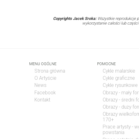
Copyrights Jacek Sroka:
Wszystkie reprodukcje p
wykorzystanie całości lub częśc
MENU OGÓLNE
POMOCNE
Strona główna
Cykle malarskie
O Artyście
Cykle graficzne
News
Cykle rysunkowe
Facebook
Obrazy - mały fo
Kontakt
Obrazy - średni 
Obrazy - duży fo
Obrazy wielkofo
170+
Prace artysty - w
powstania