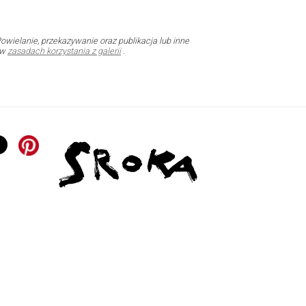
owielanie, przekazywanie oraz publikacja lub inne
 w
zasadach korzystania z galerii
.