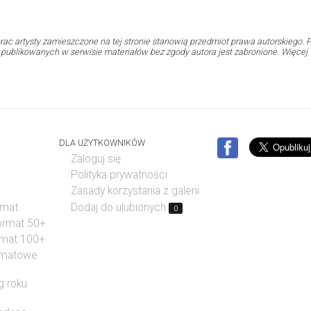
rac artysty zamieszczone na tej stronie stanowią przedmiot prawa autorskiego. P
i publikowanych w serwisie materiałów bez zgody autora jest zabronione. Więcej
DLA UŻYTKOWNIKÓW
Zaloguj się
Polityka prywatności
Zasady korzystania z galerii
rmat
Dodaj do ulubionych
0
format 50+
rmat 100+
rmatowe
g roku