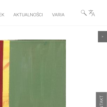
Wyszukiwarka
EK
AKTUALNOŚCI
VARIA
& Language
>
KONTAKT