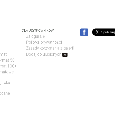
DLA UŻYTKOWNIKÓW
Zaloguj się
Polityka prywatności
Zasady korzystania z galerii
rmat
Dodaj do ulubionych
0
format 50+
rmat 100+
rmatowe
g roku
dodane