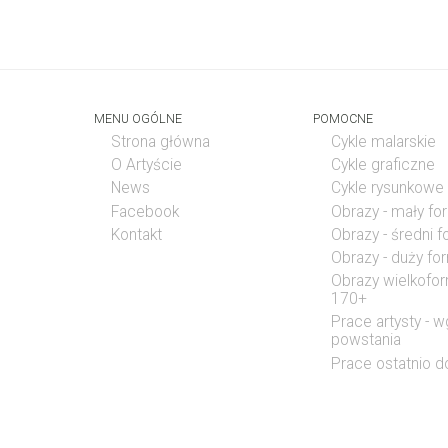
MENU OGÓLNE
POMOCNE
Strona główna
Cykle malarskie
O Artyście
Cykle graficzne
News
Cykle rysunkowe
Facebook
Obrazy - mały fo
Kontakt
Obrazy - średni 
Obrazy - duży fo
Obrazy wielkofo
170+
Prace artysty - w
powstania
Prace ostatnio 