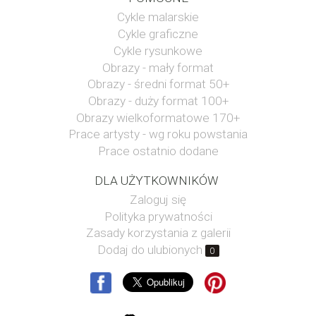
Cykle malarskie
Cykle graficzne
Cykle rysunkowe
Obrazy - mały format
Obrazy - średni format 50+
Obrazy - duży format 100+
Obrazy wielkoformatowe 170+
Prace artysty - wg roku powstania
Prace ostatnio dodane
DLA UŻYTKOWNIKÓW
Zaloguj się
Polityka prywatności
Zasady korzystania z galerii
Dodaj do ulubionych
0