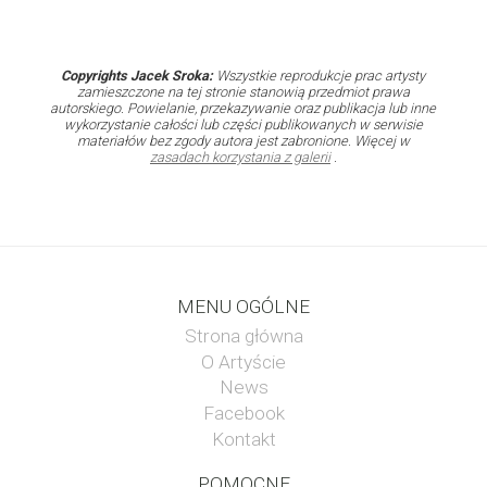
Copyrights Jacek Sroka:
Wszystkie reprodukcje prac artysty
zamieszczone na tej stronie stanowią przedmiot prawa
autorskiego. Powielanie, przekazywanie oraz publikacja lub inne
wykorzystanie całości lub części publikowanych w serwisie
materiałów bez zgody autora jest zabronione. Więcej w
zasadach korzystania z galerii
.
MENU OGÓLNE
Strona główna
O Artyście
News
Facebook
Kontakt
POMOCNE