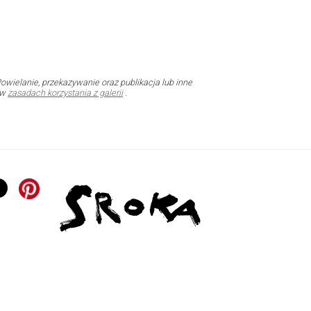
owielanie, przekazywanie oraz publikacja lub inne
 w
zasadach korzystania z galerii
.