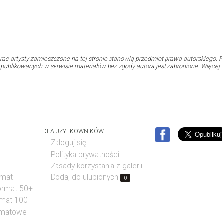
rac artysty zamieszczone na tej stronie stanowią przedmiot prawa autorskiego. P
i publikowanych w serwisie materiałów bez zgody autora jest zabronione. Więcej
DLA UŻYTKOWNIKÓW
Zaloguj się
Polityka prywatności
Zasady korzystania z galerii
rmat
Dodaj do ulubionych
0
format 50+
rmat 100+
rmatowe