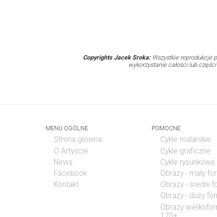
Copyrights Jacek Sroka:
Wszystkie reprodukcje p
wykorzystanie całości lub częśc
MENU OGÓLNE
POMOCNE
Strona główna
Cykle malarskie
O Artyście
Cykle graficzne
News
Cykle rysunkowe
Facebook
Obrazy - mały fo
Kontakt
Obrazy - średni 
Obrazy - duży fo
Obrazy wielkofo
170+