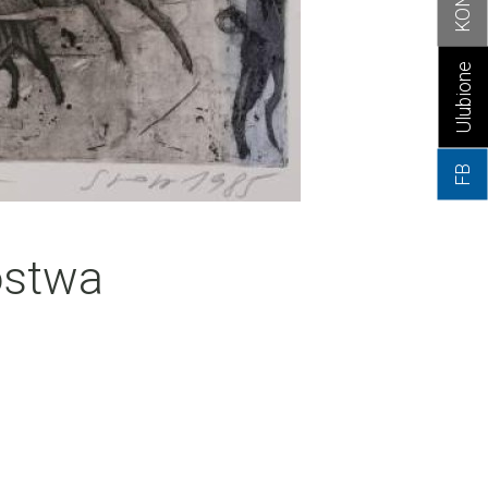
Ulubione
FB
ostwa