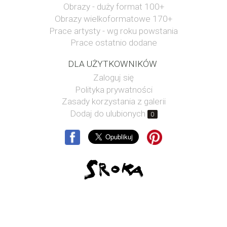
Obrazy - duży format 100+
Obrazy wielkoformatowe 170+
Prace artysty - wg roku powstania
Prace ostatnio dodane
DLA UŻYTKOWNIKÓW
Zaloguj się
Polityka prywatności
Zasady korzystania z galerii
Dodaj do ulubionych
0