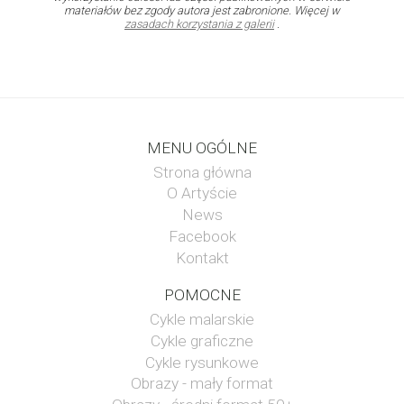
materiałów bez zgody autora jest zabronione. Więcej w
zasadach korzystania z galerii
.
MENU OGÓLNE
Strona główna
O Artyście
News
Facebook
Kontakt
POMOCNE
Cykle malarskie
Cykle graficzne
Cykle rysunkowe
Obrazy - mały format