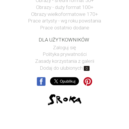
Obrazy - średni format 50+
Obrazy - duży format 100+
Obrazy wielkoformatowe 170+
Prace artysty - wg roku powstania
Prace ostatnio dodane
DLA UŻYTKOWNIKÓW
Zaloguj się
Polityka prywatności
Zasady korzystania z galerii
Dodaj do ulubionych
0