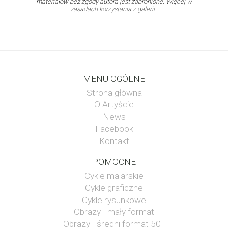
materiałów bez zgody autora jest zabronione. Więcej w
zasadach korzystania z galerii
.
MENU OGÓLNE
Strona główna
O Artyście
News
Facebook
Kontakt
POMOCNE
Cykle malarskie
Cykle graficzne
Cykle rysunkowe
Obrazy - mały format
Obrazy - średni format 50+