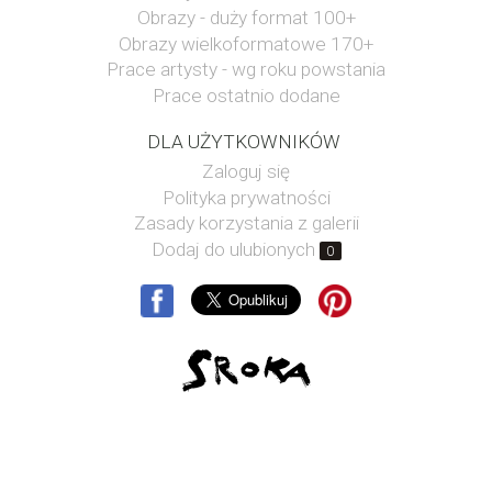
Obrazy - duży format 100+
Obrazy wielkoformatowe 170+
Prace artysty - wg roku powstania
Prace ostatnio dodane
DLA UŻYTKOWNIKÓW
Zaloguj się
Polityka prywatności
Zasady korzystania z galerii
Dodaj do ulubionych
0