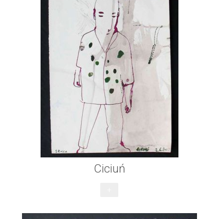
Ciciuń
+