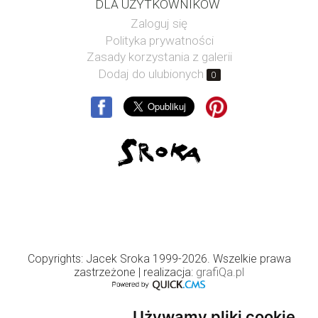
DLA UŻYTKOWNIKÓW
Zaloguj się
Polityka prywatności
Zasady korzystania z galerii
Dodaj do ulubionych
0
Copyrights: Jacek Sroka 1999-2026. Wszelkie prawa
zastrzeżone
| realizacja:
grafiQa.pl
Używamy pliki cookie