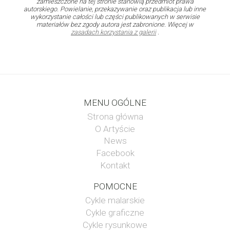
zamieszczone na tej stronie stanowią przedmiot prawa
autorskiego. Powielanie, przekazywanie oraz publikacja lub inne
wykorzystanie całości lub części publikowanych w serwisie
materiałów bez zgody autora jest zabronione. Więcej w
zasadach korzystania z galerii
.
MENU OGÓLNE
Strona główna
O Artyście
News
Facebook
Kontakt
POMOCNE
Cykle malarskie
Cykle graficzne
Cykle rysunkowe