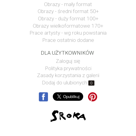
Obrazy - mały format
Obrazy - średni format 50+
Obrazy - duży format 100+
Obrazy wielkoformatowe 170+
Prace artysty - wg roku powstania
Prace ostatnio dodane
DLA UŻYTKOWNIKÓW
Zaloguj się
Polityka prywatności
Zasady korzystania z galerii
Dodaj do ulubionych
0