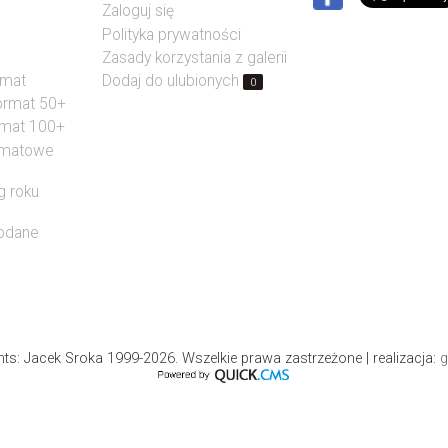
Zaloguj się
Polityka prywatności
Zasady korzystania z galerii
rmat
Dodaj do ulubionych
0
format 50+
rmat 100+
rmatowe
g roku
dodane
hts: Jacek Sroka 1999-2026. Wszelkie prawa zastrzeżone
| realizacja:
g