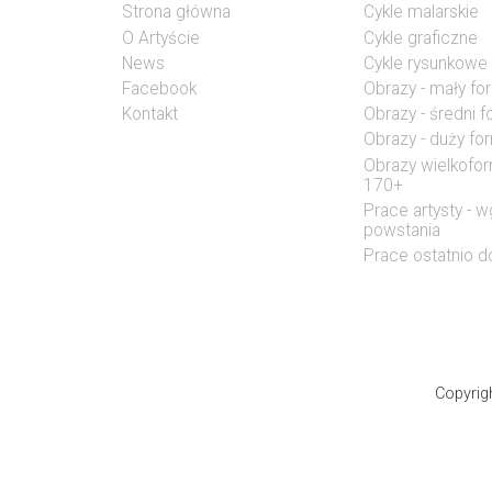
Strona główna
Cykle malarskie
O Artyście
Cykle graficzne
News
Cykle rysunkowe
Facebook
Obrazy - mały fo
Kontakt
Obrazy - średni 
Obrazy - duży fo
Obrazy wielkofo
170+
Prace artysty - w
powstania
Prace ostatnio 
Copyrig