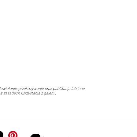
owielanie, przekazywanie oraz publikacja lub inne
 w
zasadach korzystania z galerii
.