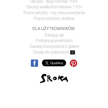
Obrazy - duży format 100+
Obrazy wielkoformatowe 170+
Prace artysty - wg roku powstania
Prace ostatnio dodane
DLA UŻYTKOWNIKÓW
Zaloguj się
Polityka prywatności
Zasady korzystania z galerii
Dodaj do ulubionych
0