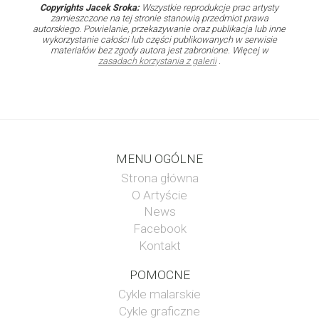
Copyrights Jacek Sroka:
Wszystkie reprodukcje prac artysty
zamieszczone na tej stronie stanowią przedmiot prawa
autorskiego. Powielanie, przekazywanie oraz publikacja lub inne
wykorzystanie całości lub części publikowanych w serwisie
materiałów bez zgody autora jest zabronione. Więcej w
zasadach korzystania z galerii
.
MENU OGÓLNE
Strona główna
O Artyście
News
Facebook
Kontakt
POMOCNE
Cykle malarskie
Cykle graficzne