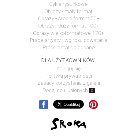
Cykle rysunkowe
Obrazy - mały format
Obrazy - średni format 50+
Obrazy - duży format 100+
Obrazy wielkoformatowe 170+
Prace artysty - wg roku powstania
Prace ostatnio dodane
DLA UŻYTKOWNIKÓW
Zaloguj się
Polityka prywatności
Zasady korzystania z galerii
Dodaj do ulubionych
0