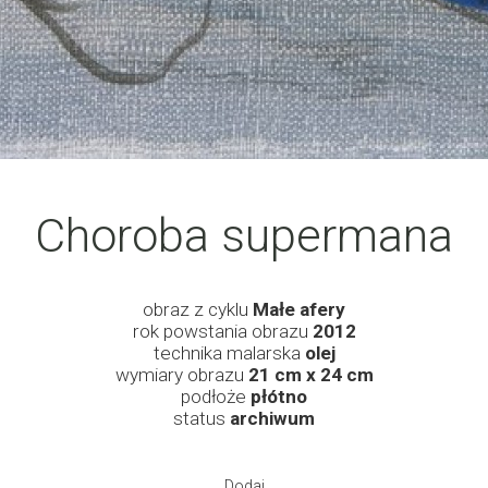
Choroba supermana
obraz z cyklu
Małe afery
rok powstania obrazu
2012
technika malarska
olej
wymiary obrazu
21 cm x 24 cm
podłoże
płótno
status
archiwum
Dodaj