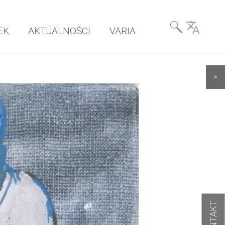
Wyszukiwarka
EK
AKTUALNOŚCI
VARIA
& Language
>
KONTAKT