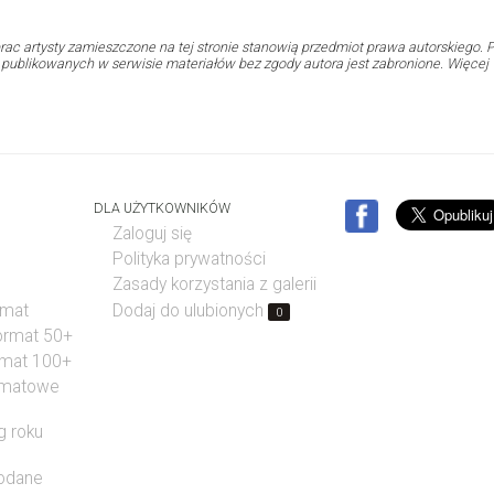
rac artysty zamieszczone na tej stronie stanowią przedmiot prawa autorskiego. P
i publikowanych w serwisie materiałów bez zgody autora jest zabronione. Więcej
DLA UŻYTKOWNIKÓW
Zaloguj się
Polityka prywatności
Zasady korzystania z galerii
rmat
Dodaj do ulubionych
0
format 50+
rmat 100+
rmatowe
g roku
dodane