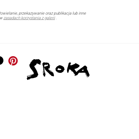
owielanie, przekazywanie oraz publikacja lub inne
 w
zasadach korzystania z galerii
.