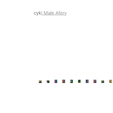
cyk
l Małe Afery