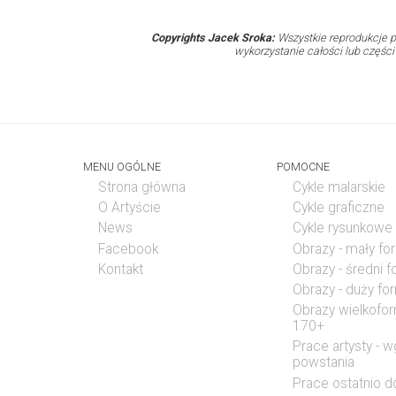
Copyrights Jacek Sroka:
Wszystkie reprodukcje p
wykorzystanie całości lub częśc
MENU OGÓLNE
POMOCNE
Strona główna
Cykle malarskie
O Artyście
Cykle graficzne
News
Cykle rysunkowe
Facebook
Obrazy - mały fo
Kontakt
Obrazy - średni 
Obrazy - duży fo
Obrazy wielkofo
170+
Prace artysty - w
powstania
Prace ostatnio 