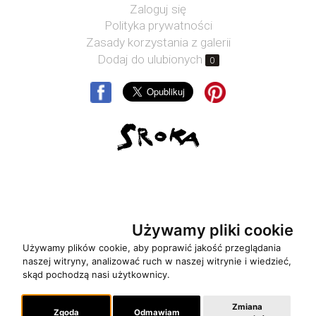
Zaloguj się
Polityka prywatności
Zasady korzystania z galerii
Dodaj do ulubionych
0
Używamy pliki cookie
Copyrights: Jacek Sroka 1999-2026. Wszelkie prawa
Używamy plików cookie, aby poprawić jakość przeglądania
zastrzeżone
| realizacja:
grafiQa.pl
naszej witryny, analizować ruch w naszej witrynie i wiedzieć,
skąd pochodzą nasi użytkownicy.
Zmiana
Zgoda
Odmawiam