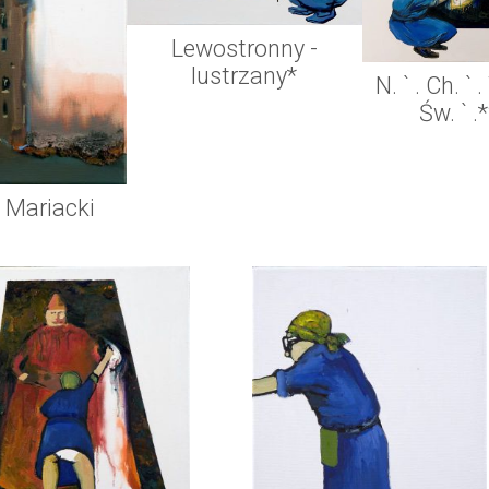
Lewostronny -
lustrzany*
N. ` . Ch. ` . 
Św. ` 
 Mariacki