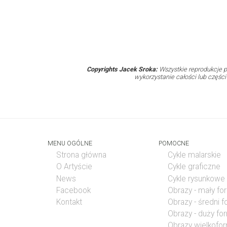
Copyrights Jacek Sroka:
Wszystkie reprodukcje p
wykorzystanie całości lub częśc
MENU OGÓLNE
POMOCNE
Strona główna
Cykle malarskie
O Artyście
Cykle graficzne
News
Cykle rysunkowe
Facebook
Obrazy - mały fo
Kontakt
Obrazy - średni 
Obrazy - duży fo
Obrazy wielkofo