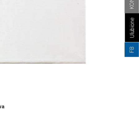
Ulubione
FB
wa