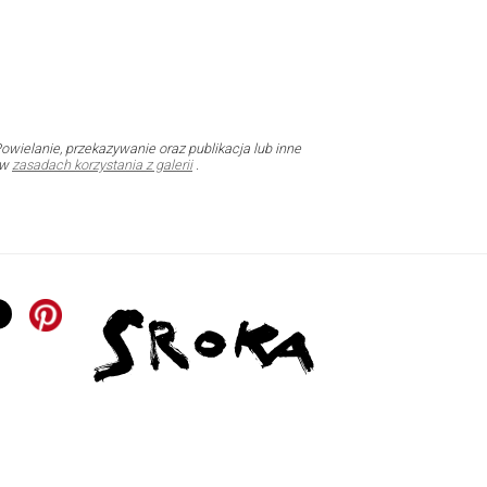
owielanie, przekazywanie oraz publikacja lub inne
 w
zasadach korzystania z galerii
.