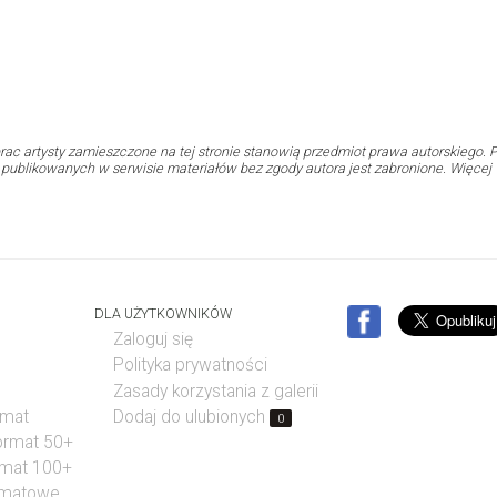
rac artysty zamieszczone na tej stronie stanowią przedmiot prawa autorskiego. P
i publikowanych w serwisie materiałów bez zgody autora jest zabronione. Więcej
DLA UŻYTKOWNIKÓW
Zaloguj się
Polityka prywatności
Zasady korzystania z galerii
rmat
Dodaj do ulubionych
0
format 50+
rmat 100+
rmatowe