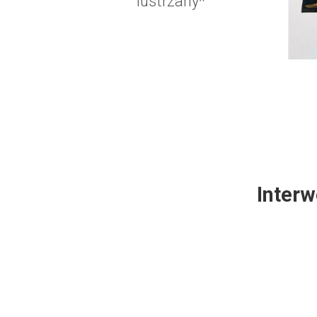
lustrzany*
Interw