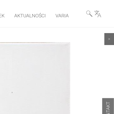
Wyszukiwarka
EK
AKTUALNOŚCI
VARIA
& Language
>
KONTAKT