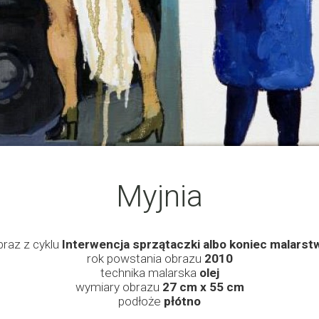
Myjnia
braz z cyklu
Interwencja sprzątaczki albo koniec malarst
rok powstania obrazu
2010
technika malarska
olej
wymiary obrazu
27 cm x 55 cm
podłoże
płótno