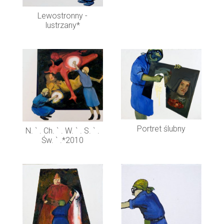
Lewostronny -
lustrzany*
Portret ślubny
N. ` . Ch. ` . W. ` . S. ` .
Św. ` .*2010