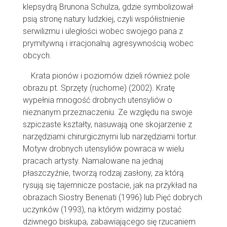
klepsydrą Brunona Schulza, gdzie symbolizował
psią stronę natury ludzkiej, czyli współistnienie
serwilizmu i uległości wobec swojego pana z
prymitywną i irracjonalną agresywnością wobec
obcych.
Krata pionów i poziomów dzieli również pole
obrazu pt. Sprzęty (ruchome) (2002). Kratę
wypełnia mnogość drobnych utensyliów o
nieznanym przeznaczeniu. Ze względu na swoje
szpiczaste kształty, nasuwają one skojarzenie z
narzędziami chirurgicznymi lub narzędziami tortur.
Motyw drobnych utensyliów powraca w wielu
pracach artysty. Namalowane na jednaj
płaszczyźnie, tworzą rodzaj zasłony, za którą
rysują się tajemnicze postacie, jak na przykład na
obrazach Siostry Benenati (1996) lub Pięć dobrych
uczynków (1993), na którym widzimy postać
dziwnego biskupa, zabawiającego się rzucaniem