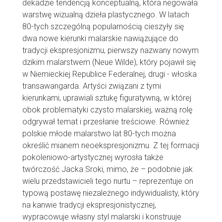
dekadzie tendencją konceptualną, która negowała
warstwę wizualną dzieła plastycznego. W latach
80-tych szczególną popularnością cieszyły się
dwa nowe kierunki malarskie nawiązujące do
tradycji ekspresjonizmu, pierwszy nazwany nowym
dzikim malarstwem (Neue Wilde), który pojawił się
w Niemieckiej Republice Federalnej, drugi - włoska
transawangarda. Artyści związani z tymi
kierunkami, uprawiali sztukę figuratywną, w której
obok problematyki czysto malarskiej, ważną rolę
odgrywał temat i przesłanie treściowe. Również
polskie młode malarstwo lat 80-tych można
określić mianem neoekspresjonizmu. Z tej formacji
pokoleniowo-artystycznej wyrosła także
twórczość Jacka Sroki, mimo, że – podobnie jak
wielu przedstawicieli tego nurtu – reprezentuje on
typową postawę niezależnego indywidualisty, który
na kanwie tradycji ekspresjonistycznej,
wypracowuje własny styl malarski i konstruuje