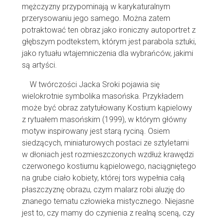
mężczyzny przypominają w karykaturalnym
przerysowaniu jego samego. Można zatem
potraktować ten obraz jako ironiczny autoportret z
głębszym podtekstem, którym jest parabola sztuki,
jako rytuału wtajemniczenia dla wybrańców, jakimi
są artyści.
W twórczości Jacka Sroki pojawia się
wielokrotnie symbolika masońska. Przykładem
może być obraz zatytułowany Kostium kąpielowy
z rytuałem masońskim (1999), w którym główny
motyw inspirowany jest starą ryciną. Osiem
siedzących, miniaturowych postaci ze sztyletami
w dłoniach jest rozmieszczonych wzdłuż krawędzi
czerwonego kostiumu kąpielowego, naciągniętego
na grube ciało kobiety, której tors wypełnia całą
płaszczyznę obrazu, czym malarz robi aluzję do
znanego tematu człowieka mistycznego. Niejasne
jest to, czy mamy do czynienia z realną sceną, czy