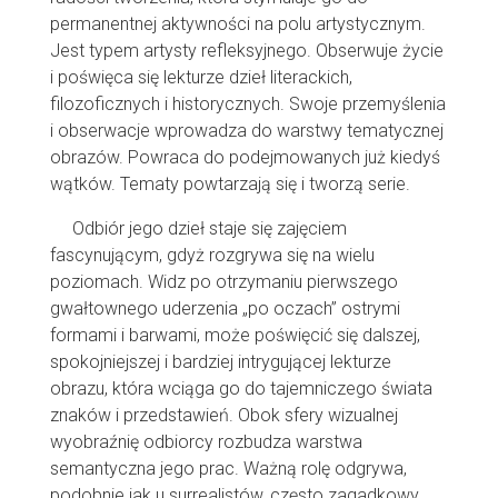
permanentnej aktywności na polu artystycznym.
Jest typem artysty refleksyjnego. Obserwuje życie
i poświęca się lekturze dzieł literackich,
filozoficznych i historycznych. Swoje przemyślenia
i obserwacje wprowadza do warstwy tematycznej
obrazów. Powraca do podejmowanych już kiedyś
wątków. Tematy powtarzają się i tworzą serie.
Odbiór jego dzieł staje się zajęciem
fascynującym, gdyż rozgrywa się na wielu
poziomach. Widz po otrzymaniu pierwszego
gwałtownego uderzenia „po oczach” ostrymi
formami i barwami, może poświęcić się dalszej,
spokojniejszej i bardziej intrygującej lekturze
obrazu, która wciąga go do tajemniczego świata
znaków i przedstawień. Obok sfery wizualnej
wyobraźnię odbiorcy rozbudza warstwa
semantyczna jego prac. Ważną rolę odgrywa,
podobnie jak u surrealistów, często zagadkowy,