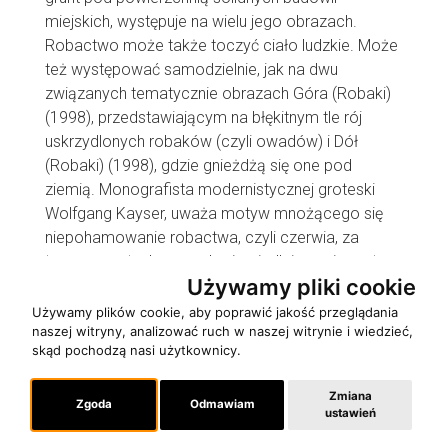
miejskich, występuje na wielu jego obrazach.
Robactwo może także toczyć ciało ludzkie. Może
też występować samodzielnie, jak na dwu
związanych tematycznie obrazach Góra (Robaki)
(1998), przedstawiającym na błękitnym tle rój
uskrzydlonych robaków (czyli owadów) i Dół
(Robaki) (1998), gdzie gnieżdżą się one pod
ziemią. Monografista modernistycznej groteski
Wolfgang Kayser, uważa motyw mnożącego się
niepohamowanie robactwa, czyli czerwia, za
typowo groteskowy, odzwierciedlający pierwotne
Używamy pliki cookie
lęki człowieka . Podaje jako przykład transpozycji
lęku przed robactwem w utwór literacki
Używamy plików cookie, aby poprawić jakość przeglądania
naszej witryny, analizować ruch w naszej witrynie i wiedzieć,
opowiadanie Franza Kafki Przemiana, której
skąd pochodzą nasi użytkownicy.
bohater budzi się przeistoczony w karalucha.
Pokrewne rojącym się robakom są motywy
Zmiana
skłębionych gromad ryb lub ptaków, powtarzające
Zgoda
Odmawiam
ustawień
się w wielu obrazach Jacka Sroki. Nie tylko