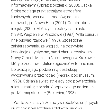
informacyjnym (Obraz złodziejski, 2003). Jacka
Srokę pociąga przytłaczająca atmosfera
kubicznych, ponurych gmachów, na takich
obrazach, jak Nowa Huta (2001), Ostatni obraz
miejski (2000), Mężczyzna patrzy na miasto
(1994), Więzienie w Pińczowie (1987), Willa Landru i
inne budynki rządowe (1998). Szczególne
zainteresowanie, ze względu na oczywiste
konotacje artystyczne, budzi charakterystyczny
Nowy Gmach Muzeum Narodowego w Krakowie,
który przedstawia „futurologicznie” w formie ruin,
lub ukazuje jego podziemną destrukcję,
wykonywaną przez robaki (Pędraki pod muzeum,
1998). Odsłania świat istniejący pod powierzchnią
miasta, malując przekrój poprzez jego naziemną i
podziemną strukturę (Bakterien, 1998).
Warto zaznaczyć, że motyw robaków, drążących
grunt pod powierzchnią solidnych budowli