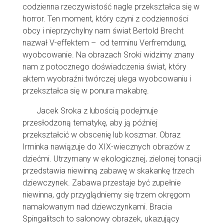
codzienna rzeczywistość nagle przekształca się w
horror. Ten moment, który czyni z codzienności
obcy i nieprzychylny nam świat Bertold Brecht
nazwał V-effektem – od terminu Verfremdung,
wyobcowanie. Na obrazach Sroki widzimy znany
nam z potocznego doświadczenia świat, który
aktem wyobraźni twórczej ulega wyobcowaniu i
przekształca się w ponura makabrę.
Jacek Sroka z lubością podejmuje
przesłodzoną tematykę, aby ją później
przekształcić w obscenię lub koszmar. Obraz
Irminka nawiązuje do XIX-wiecznych obrazów z
dziećmi. Utrzymany w ekologicznej, zielonej tonacji
przedstawia niewinną zabawę w skakankę trzech
dziewczynek. Zabawa przestaje być zupełnie
niewinna, gdy przyglądniemy się trzem okręgom
namalowanym nad dziewczynkami. Bracia
Spingalitsch to salonowy obrazek, ukazujący