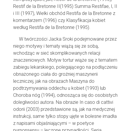
Restif de la Bretonne II(1995) Summa Restifae, I, II
i III (1997), Wielki obchód Restifa de la Bretonne z
komentarzem (1996) czy Klasyfikacja kobiet
według Restifa de la Bretonne (1995).
W twórczości Jacka Sroki podejmowane przez
niego motywy i tematy wiążą się ze sobą,
wchodząc w sieć skomplikowanych relacji
znaczeniowych. Motyw tortur wiąże się z tematem
zabiegu lekarskiego, polegającego na podłączeniu
obnażonego ciała do groźniej maszynerii
leczniczej, jak na obrazach Maszyna do
podtrzymywania oddechu u kobiet (1993) lub
Choroba nóg (1994), odnosząca się do osobistych
dolegliwości autora. Na obrazie In caso di cattivi
odorii (2003) przedstawione są, jak na medycznej
instrukcji, same tylko stopy ujęte w bolesne imadła
z napisami objaśniającymi – w poetyce
purnonsensu – leczone przypadłości. Seria