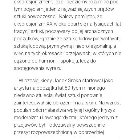
ekspresjonizmem, jeżeli będziemy rozumieć pod
tym pojęciem jeden z najważniejszych prądów
sztuki nowoczesnej. Należy pamiętać, że
ekspresjonizm XX wieku oparł się na tysiącach lat
tradycji sztuki, począwszy od jej archaicznych
początków, łącznie ze sztuką ludów pierwotnych,
sztuką ludową, prymitywną i nieprofesjonalną, a
więc na tych okresach i przejawach, w których nie
dążono do harmonii i spokoju, lecz do
spotęgowania wyrazu.
W czasie, kiedy Jacek Sroka startował jako
artysta na początku lat 80-tych minionego
niedawno stulecia, świat sztuki ponownie
zainteresował się obrazem malarskim. Na wzrost
popularności malarstwa wpłynął ogólny kryzys
modernizmu i awangardyzmu, którego jednym z
przejawów był - odczuwalny powszechnie -
przesyt rozpowszechnioną w poprzedniej