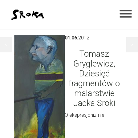
01.06.
2012
<
>
Tomasz
Gryglewicz,
Dziesięć
fragmentów o
malarstwie
Jacka Sroki
O ekspresjonizmie