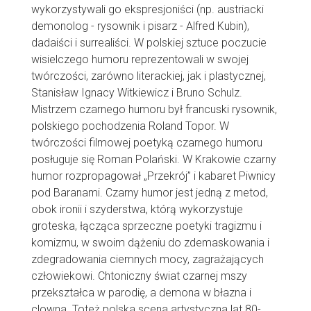
wykorzystywali go ekspresjoniści (np. austriacki
demonolog - rysownik i pisarz - Alfred Kubin),
dadaiści i surrealiści. W polskiej sztuce poczucie
wisielczego humoru reprezentowali w swojej
twórczości, zarówno literackiej, jak i plastycznej,
Stanisław Ignacy Witkiewicz i Bruno Schulz.
Mistrzem czarnego humoru był francuski rysownik,
polskiego pochodzenia Roland Topor. W
twórczości filmowej poetyką czarnego humoru
posługuje się Roman Polański. W Krakowie czarny
humor rozpropagował „Przekrój” i kabaret Piwnicy
pod Baranami. Czarny humor jest jedną z metod,
obok ironii i szyderstwa, którą wykorzystuje
groteska, łącząca sprzeczne poetyki tragizmu i
komizmu, w swoim dążeniu do zdemaskowania i
zdegradowania ciemnych mocy, zagrażających
człowiekowi. Chtoniczny świat czarnej mszy
przekształca w parodię, a demona w błazna i
clowna. Toteż polska scena artystyczna lat 80-