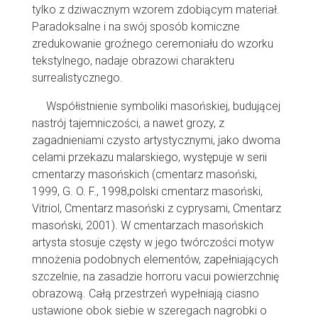
tylko z dziwacznym wzorem zdobiącym materiał.
Paradoksalne i na swój sposób komiczne
zredukowanie groźnego ceremoniału do wzorku
tekstylnego, nadaje obrazowi charakteru
surrealistycznego.
Współistnienie symboliki masońskiej, budującej
nastrój tajemniczości, a nawet grozy, z
zagadnieniami czysto artystycznymi, jako dwoma
celami przekazu malarskiego, występuje w serii
cmentarzy masońskich (cmentarz masoński,
1999, G. O. F., 1998,polski cmentarz masoński,
Vitriol, Cmentarz masoński z cyprysami, Cmentarz
masoński, 2001). W cmentarzach masońskich
artysta stosuje częsty w jego twórczości motyw
mnożenia podobnych elementów, zapełniających
szczelnie, na zasadzie horroru vacui powierzchnię
obrazową. Całą przestrzeń wypełniają ciasno
ustawione obok siebie w szeregach nagrobki o