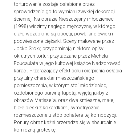
torturowania zostaje osłabione przez
sprowadzenie go to wymiaru zwykłej dekoracji
ściennej. Na obrazie Nieszczęsny młodzieniec
(1998) widzimy nagiego mężczyznę, w którego
ciało wczepione są obcęgi, powbijane ćwieki i
podwieszone ciężarki. Sceny malowane przez
Jacka Srokę przypominają niektóre opisy
okrutnych tortur, przytaczane przez Michela
Foucaulata w jego kultowej książce Nadzorować i
karać . Przerażający efekt bólu i cierpienia osłabia
przytulny charakter mieszczańskiego
pomieszczenia, w którym stoi młodzieniec,
ozdobionego barwną tapetą, wyjętą jakby z
obrazów Matisse`a, oraz dwa śmieszne, małe,
białe pieski z kokardkami, symetrycznie
rozmieszczone u stóp bohatera tej kompozycji.
Ponury obraz kaźni przeradza się w absurdalnie
komiczną groteskę.