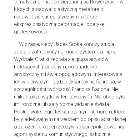
tematyczne - najbardziej znaną są Rowerzyści - w
których stosował plastyczną metaforę o
rodowodzie surrealistycznym, a także
ekspresjonistyczną deformacje i poetykę
groteskowości.
W czasie, kiedy Jacek Sroka kończy studia i
zostaje zatrudniony na macierzystej uczelni, na
Wydziale Grafiki zebrała się grupa artystów
hołdujących podobnym, co on, ideom
artystycznym i światopoglądowym. Interesowała
ich w pierwszym rzędzie ekspresyjna figuracja, w
szczególności twórczość Francisa Bacona. Nie
unikali także wątków tematycznych. Nie obce było
im ironiczne lub satyryczne widzenie świata.
Posługiwali się groteską i czarnym humorem, które
były adekwatnym narzędziem do opisu absurdalnej
a zarazem groźnej rzeczywistości epoki powolnej
agonii systemu komunistycznego, sztucznie