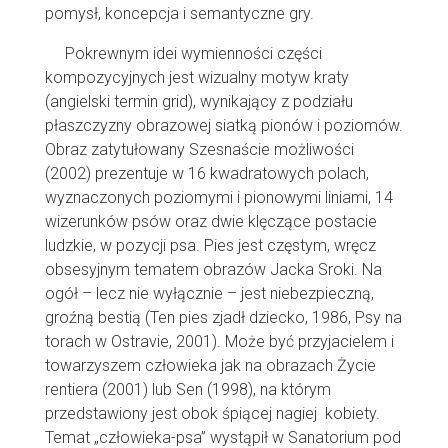
pomysł, koncepcja i semantyczne gry.
Pokrewnym idei wymienności części
kompozycyjnych jest wizualny motyw kraty
(angielski termin grid), wynikający z podziału
płaszczyzny obrazowej siatką pionów i poziomów.
Obraz zatytułowany Szesnaście możliwości
(2002) prezentuje w 16 kwadratowych polach,
wyznaczonych poziomymi i pionowymi liniami, 14
wizerunków psów oraz dwie klęczące postacie
ludzkie, w pozycji psa. Pies jest częstym, wręcz
obsesyjnym tematem obrazów Jacka Sroki. Na
ogół – lecz nie wyłącznie – jest niebezpieczną,
groźną bestią (Ten pies zjadł dziecko, 1986, Psy na
torach w Ostravie, 2001). Może być przyjacielem i
towarzyszem człowieka jak na obrazach Życie
rentiera (2001) lub Sen (1998), na którym
przedstawiony jest obok śpiącej nagiej kobiety.
Temat „człowieka-psa” wystąpił w Sanatorium pod