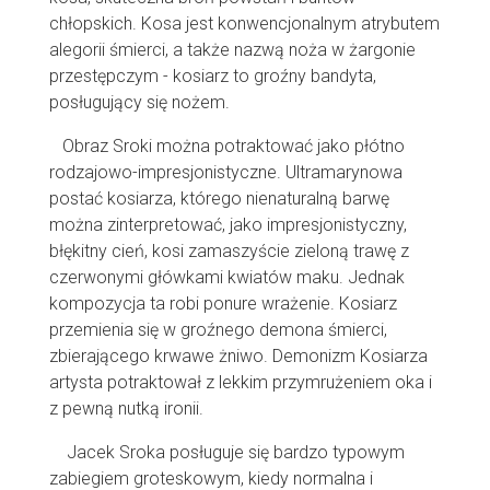
chłopskich. Kosa jest konwencjonalnym atrybutem
alegorii śmierci, a także nazwą noża w żargonie
przestępczym - kosiarz to groźny bandyta,
posługujący się nożem.
Obraz Sroki można potraktować jako płótno
rodzajowo-impresjonistyczne. Ultramarynowa
postać kosiarza, którego nienaturalną barwę
można zinterpretować, jako impresjonistyczny,
błękitny cień, kosi zamaszyście zieloną trawę z
czerwonymi główkami kwiatów maku. Jednak
kompozycja ta robi ponure wrażenie. Kosiarz
przemienia się w groźnego demona śmierci,
zbierającego krwawe żniwo. Demonizm Kosiarza
artysta potraktował z lekkim przymrużeniem oka i
z pewną nutką ironii.
Jacek Sroka posługuje się bardzo typowym
zabiegiem groteskowym, kiedy normalna i