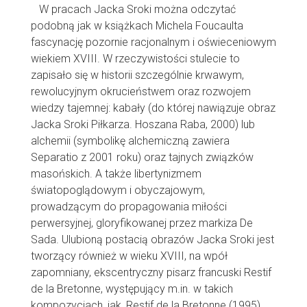
W pracach Jacka Sroki można odczytać
podobną jak w książkach Michela Foucaulta
fascynację pozornie racjonalnym i oświeceniowym
wiekiem XVIII. W rzeczywistości stulecie to
zapisało się w historii szczególnie krwawym,
rewolucyjnym okrucieństwem oraz rozwojem
wiedzy tajemnej: kabały (do której nawiązuje obraz
Jacka Sroki Piłkarza. Hoszana Raba, 2000) lub
alchemii (symbolikę alchemiczną zawiera
Separatio z 2001 roku) oraz tajnych związków
masońskich. A także libertynizmem
światopoglądowym i obyczajowym,
prowadzącym do propagowania miłości
perwersyjnej, gloryfikowanej przez markiza De
Sada. Ulubioną postacią obrazów Jacka Sroki jest
tworzący również w wieku XVIII, na wpół
zapomniany, ekscentryczny pisarz francuski Restif
de la Bretonne, występujący m.in. w takich
kompozycjach, jak, Restif de la Bretonne (1995),