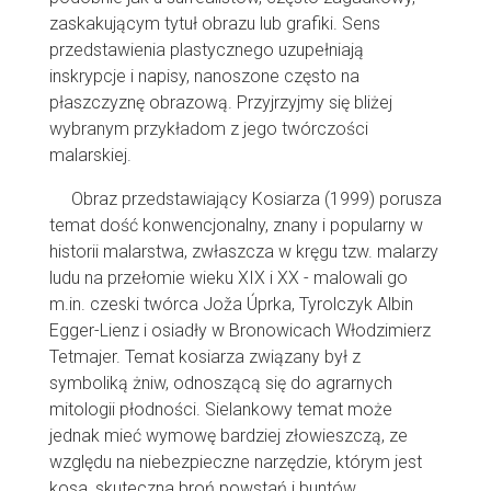
zaskakującym tytuł obrazu lub grafiki. Sens
przedstawienia plastycznego uzupełniają
inskrypcje i napisy, nanoszone często na
płaszczyznę obrazową. Przyjrzyjmy się bliżej
wybranym przykładom z jego twórczości
malarskiej.
Obraz przedstawiający Kosiarza (1999) porusza
temat dość konwencjonalny, znany i popularny w
historii malarstwa, zwłaszcza w kręgu tzw. malarzy
ludu na przełomie wieku XIX i XX - malowali go
m.in. czeski twórca Joža Úprka, Tyrolczyk Albin
Egger-Lienz i osiadły w Bronowicach Włodzimierz
Tetmajer. Temat kosiarza związany był z
symboliką żniw, odnoszącą się do agrarnych
mitologii płodności. Sielankowy temat może
jednak mieć wymowę bardziej złowieszczą, ze
względu na niebezpieczne narzędzie, którym jest
kosa, skuteczna broń powstań i buntów