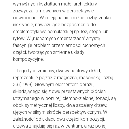
wymyślnych kształtach małej architektury,
zazwyczaj ujmowanych w perspektywie
odwróconej. Widnieją na nich różne liczby, znaki i
inskrypcje, nawiązujące bezpośrednio do
emblematyki wolnomularskiej np. lóż, stopni lub
rytów. W „ruchomych cmentarzach” artystę
fascynuje problem przemienności ruchomych
części, tworzących zmienne układy
kompozycyjne.
Tego typu zmienny, dwuwariantowy układ,
reprezentuje pejzaż z magiczną, masońską liczbą
33 (1999). Głównym elementem obrazu,
składającego się z dwu przestawnych płócien,
utrzymanego w ponurej, ciemno-zielonej tonacji, są
obok symetrycznej liczby, dwa szpalery drzew,
ujętych w silnym skrócie perspektywicznym. W
zależności od układu dwu części kompozycji,
drzewa znajdują się raz w centrum, a raz po jej