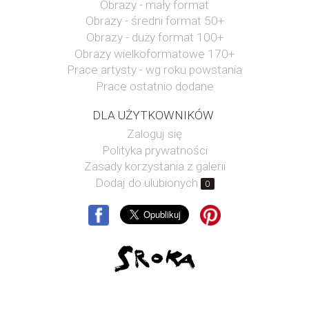
Obrazy - mały format
Obrazy - średni format 50+
Obrazy - duży format 100+
Obrazy wielkoformatowe 170+
Prace artysty - wg roku powstania
Prace ostatnio dodane
DLA UŻYTKOWNIKÓW
Zaloguj się
Polityka prywatności
Zasady korzystania z galerii
Dodaj do ulubionych
0