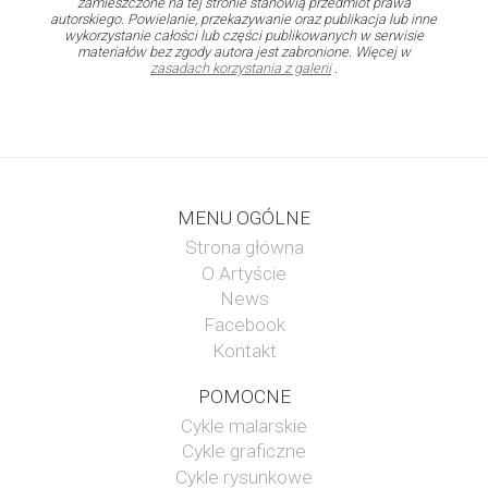
zamieszczone na tej stronie stanowią przedmiot prawa
autorskiego. Powielanie, przekazywanie oraz publikacja lub inne
wykorzystanie całości lub części publikowanych w serwisie
materiałów bez zgody autora jest zabronione. Więcej w
zasadach korzystania z galerii
.
MENU OGÓLNE
Strona główna
O Artyście
News
Facebook
Kontakt
POMOCNE
Cykle malarskie
Cykle graficzne
Cykle rysunkowe