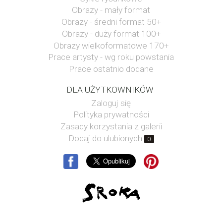
Obrazy - mały format
Obrazy - średni format 50+
Obrazy - duży format 100+
Obrazy wielkoformatowe 170+
Prace artysty - wg roku powstania
Prace ostatnio dodane
DLA UŻYTKOWNIKÓW
Zaloguj się
Polityka prywatności
Zasady korzystania z galerii
Dodaj do ulubionych
0