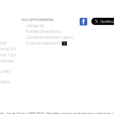
DLA UŻYTKOWNIKÓW
Zaloguj się
Polityka prywatności
Zasady korzystania z galerii
rmat
Dodaj do ulubionych
0
format 50+
rmat 100+
rmatowe
g roku
dodane
hts: Jacek Sroka 1999-2026. Wszelkie prawa zastrzeżone
| realizacja:
g