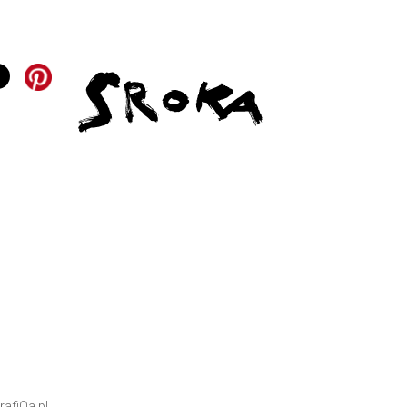
rafiQa.pl