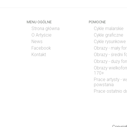
MENU OGÓLNE
POMOCNE
Strona główna
Cykle malarskie
O Artyście
Cykle graficzne
News
Cykle rysunkowe
Facebook
Obrazy - mały fo
Kontakt
Obrazy - średni 
Obrazy - duży fo
Obrazy wielkofo
170+
Prace artysty - w
powstania
Prace ostatnio 
Copyrig