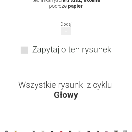
technika rysunku
tusz, ekolina
podłoże
papier
Dodaj
+
Zapytaj o ten rysunek
Wszystkie rysunki z cyklu
Głowy